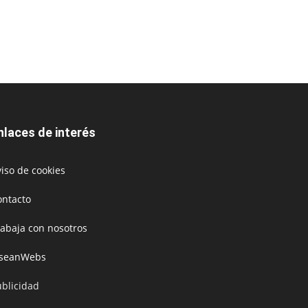
nlaces de interés
iso de cookies
ontacto
rabaja con nosotros
oseanWebs
ublicidad