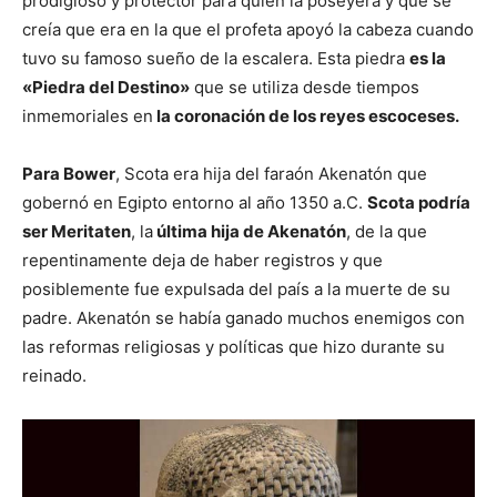
prodigioso y protector para quien la poseyera y que se
creía que era en la que el profeta apoyó la cabeza cuando
tuvo su famoso sueño de la escalera. Esta piedra
es la
«Piedra del Destino»
que se utiliza desde tiempos
inmemoriales en
la coronación de los reyes escoceses.
Para Bower
, Scota era hija del faraón Akenatón que
gobernó en Egipto entorno al año 1350 a.C.
Scota podría
ser Meritaten
, la
última hija de Akenatón
, de la que
repentinamente deja de haber registros y que
posiblemente fue expulsada del país a la muerte de su
padre. Akenatón se había ganado muchos enemigos con
las reformas religiosas y políticas que hizo durante su
reinado.