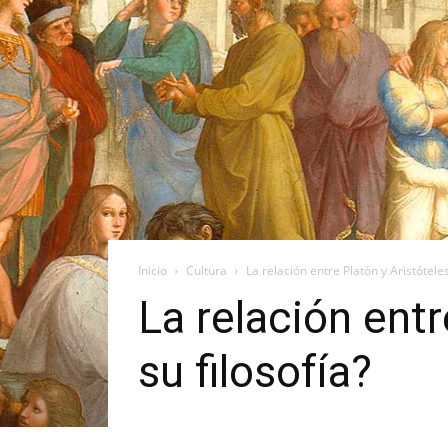
Inicio
Cultura
La relación entre Platón y Aristóteles
La relación entr
su filosofía?