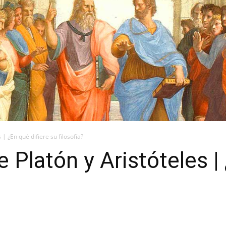
 | ¿En qué difiere su filosofía?
e Platón y Aristóteles |