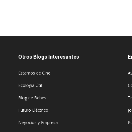
Otros Blogs Interesantes
E
Estamos de Cine
Av
Ecología Útil
C
Blog de Bebés
T
Futuro Eléctrico
J
Negocios y Empresa
Pu