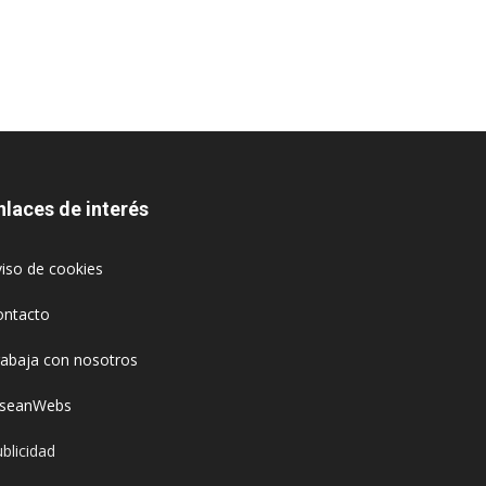
nlaces de interés
iso de cookies
ontacto
rabaja con nosotros
oseanWebs
blicidad