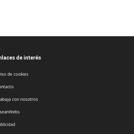
nlaces de interés
iso de cookies
ontacto
rabaja con nosotros
oseanWebs
blicidad