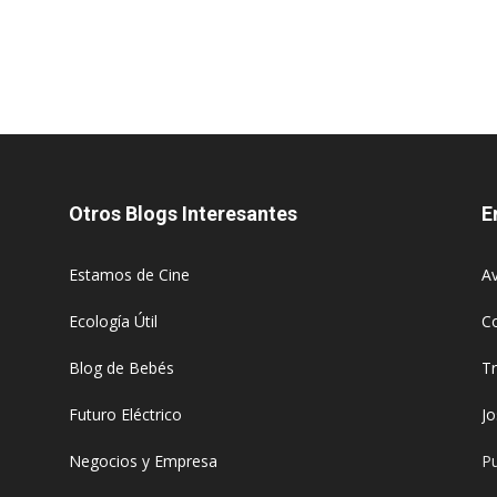
Otros Blogs Interesantes
E
Estamos de Cine
Av
Ecología Útil
C
Blog de Bebés
T
Futuro Eléctrico
J
Negocios y Empresa
Pu