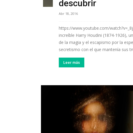
descubrir
Abr 18, 2016
https://www.youtube.com/watch?v=_8
increíble Harry Houdini (1874-1926), u
de la magia y el escapismo por la esp
secretismo con el que mantenía sus tru
Leer más