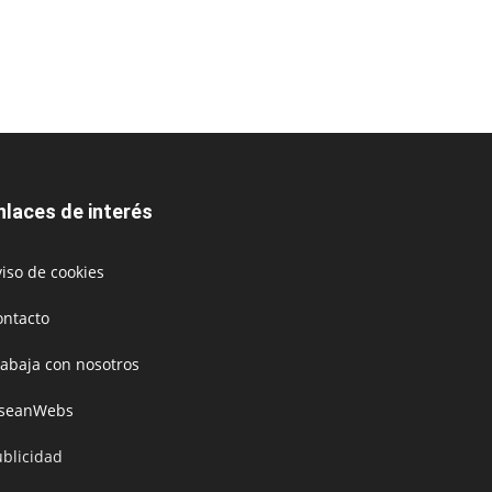
nlaces de interés
iso de cookies
ontacto
rabaja con nosotros
oseanWebs
ublicidad