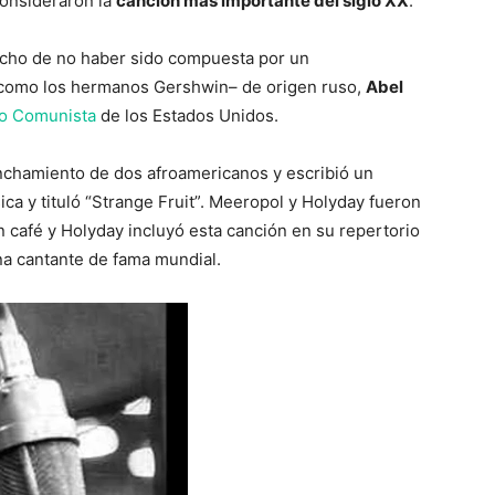
 consideraron la
canción más importante del siglo XX
.
cho de no haber sido compuesta por un
 –como los hermanos Gershwin– de origen ruso,
Abel
do Comunista
de los Estados Unidos.
inchamiento de dos afroamericanos y escribió un
ica y tituló “Strange Fruit”. Meeropol y Holyday fueron
n café y Holyday incluyó esta canción en su repertorio
una cantante de fama mundial.