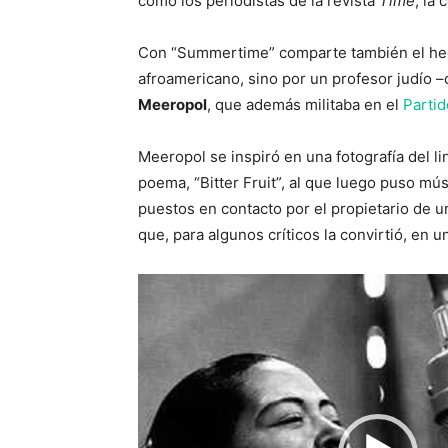
como los periodistas de la revista
Time
, la
Con “Summertime” comparte también el he
afroamericano, sino por un profesor judío
Meeropol
, que además militaba en el
Parti
Meeropol se inspiró en una fotografía del l
poema, “Bitter Fruit”, al que luego puso mús
puestos en contacto por el propietario de u
que, para algunos críticos la convirtió, en 
Reproductor
de
vídeo