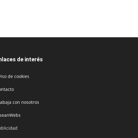
nlaces de interés
iso de cookies
ontacto
rabaja con nosotros
oseanWebs
ublicidad