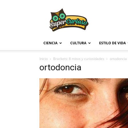
Supercurioso
CIENCIA
CULTURA
ESTILO DE VIDA
Inicio
Brackets: 8 mitos y curiosidades
ortodoncia
ortodoncia