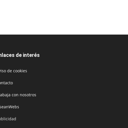
nlaces de interés
iso de cookies
ontacto
rabaja con nosotros
oseanWebs
ublicidad