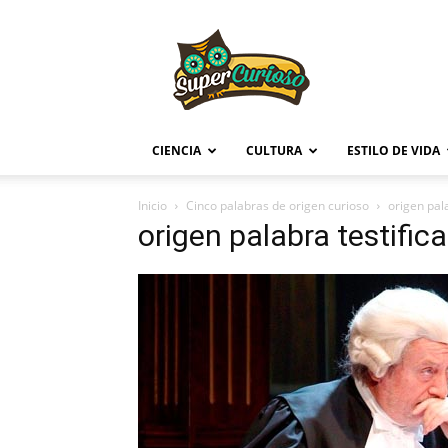
Supercurioso
CIENCIA
CULTURA
ESTILO DE VIDA
Inicio
Cinco palabras de origen curioso
origen pala
origen palabra testifica