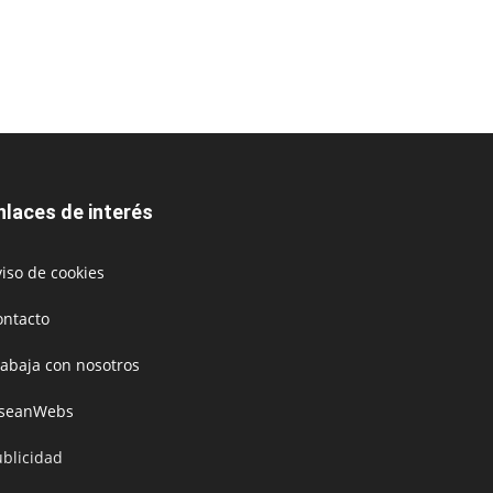
nlaces de interés
iso de cookies
ontacto
rabaja con nosotros
oseanWebs
ublicidad