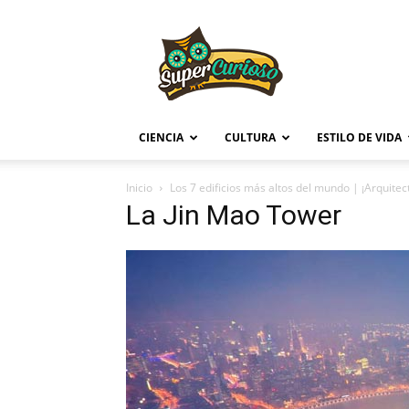
Supercurioso
CIENCIA
CULTURA
ESTILO DE VIDA
Inicio
Los 7 edificios más altos del mundo | ¡Arquite
La Jin Mao Tower