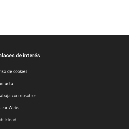
nlaces de interés
iso de cookies
ontacto
rabaja con nosotros
oseanWebs
ublicidad