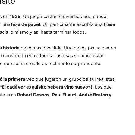
isito
as en
1925
. Un juego bastante divertido que puedes
r una
hoja de papel
. Un participante escribía una
frase
hacía lo mismo y así hasta terminar todos.
na
historia
de lo más divertida. Uno de los participantes
an construido entre todos. Las risas siempre están
ato que se ha creado es realmente sorprendente.
ó la primera vez
que jugaron un grupo de surrealistas,
«El cadáver
exquisito beberá vino nuevo»)
. Los que
nte eran
Robert Desnos
,
Paul Éluard, André Bretón y