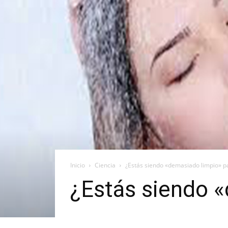
Inicio
Ciencia
¿Estás siendo «demasiado limpio» pa
¿Estás siendo «