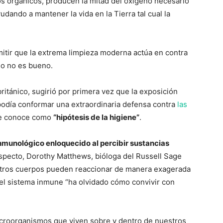
s orgánicos, producen la mitad del oxígeno necesario
yudando a mantener la vida en la Tierra tal cual la
itir que la extrema limpieza moderna actúa en contra
so no es bueno.
ritánico, sugirió por primera vez que la exposición
 podía conformar una extraordinaria defensa contra
las
se conoce como
“hipótesis de la higiene”
.
inmunológico enloquecido al percibir sustancias
especto, Dorothy Matthews, bióloga del Russell Sage
stros cuerpos pueden reaccionar de manera exagerada
 el sistema inmune “ha olvidado cómo convivir con
croorganismos que viven sobre y dentro de nuestros