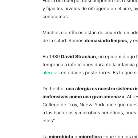
Fuera del cuerpo, descomponen los residuo
y fijan los niveles de nitrógeno en el aire, a
conocemos.
Muchos científicos están de acuerdo en adm
de la salud. Somos
demasiado limpios
, y e
En 1989
David Strachan
, un epidemiólogo b
temprana a infecciones durante la infancia
alergias
en edades posteriores. Es lo que 
De hecho,
una alergia es nuestro sistema 
inofensivas como una gran amenaza
. Al r
College de Troy, Nueva York, dice que nue
a las bacterias y microbios benéficos, pues
ellos”.
La
microbiota
o
microflora
–que son los mi