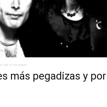
or qué se nos pegan
es más pegadizas y por