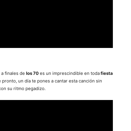
a finales de
los 70
es un imprescindible en toda
fiesta
 pronto, un día te pones a cantar esta canción sin
con su ritmo pegadizo.