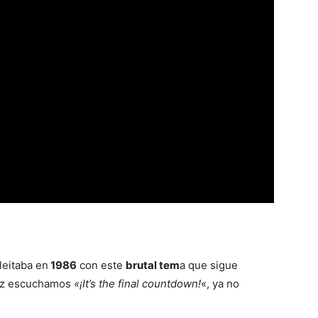
eitaba en
1986
con este
brutal tem
a que sigue
 vez escuchamos
«¡It’s the final countdown!
«, ya no