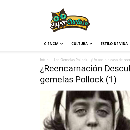
Supercurioso
CIENCIA
CULTURA
ESTILO DE VIDA
Inicio
Las Gemelas Pollock | ¿Un posible caso de ree
¿Reencarnación Descubr
gemelas Pollock (1)