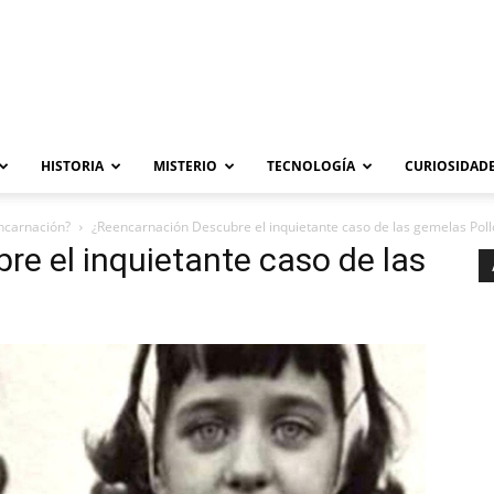
HISTORIA
MISTERIO
TECNOLOGÍA
CURIOSIDADE
ncarnación?
¿Reencarnación Descubre el inquietante caso de las gemelas Poll
e el inquietante caso de las