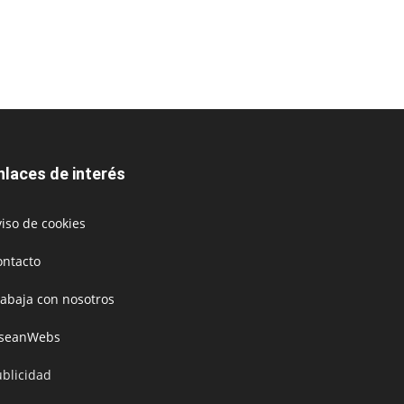
nlaces de interés
iso de cookies
ontacto
rabaja con nosotros
oseanWebs
ublicidad