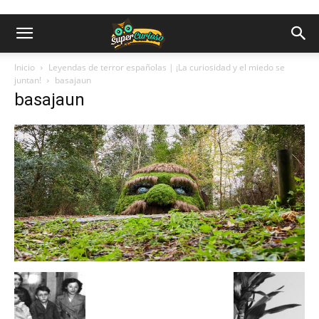
Inicio
Leyendas de terror españolas | ¡La curiosidad y el miedo se
juntan!
basajaun
basajaun