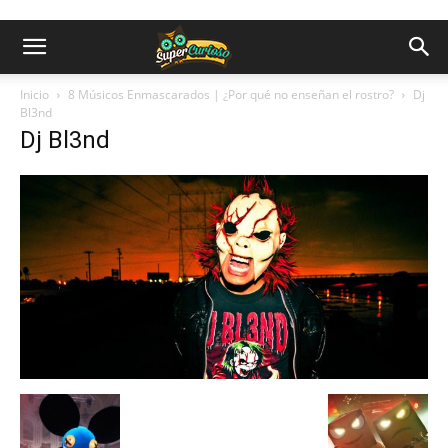
Inicio
8 Músicos Enmascarados | ¿Por qué no enseñan el rostro?
Dj
Bl3nd
Dj Bl3nd