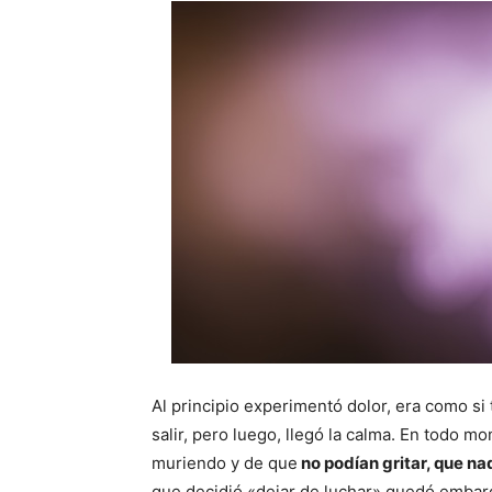
Al principio experimentó dolor, era como si 
salir, pero luego, llegó la calma. En todo 
muriendo y de que
no podían gritar, que na
que decidió «dejar de luchar» quedó embarg