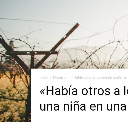
Inicio
Misterio
«Había otros a los que no podía ver»
«Había otros a 
una niña en una