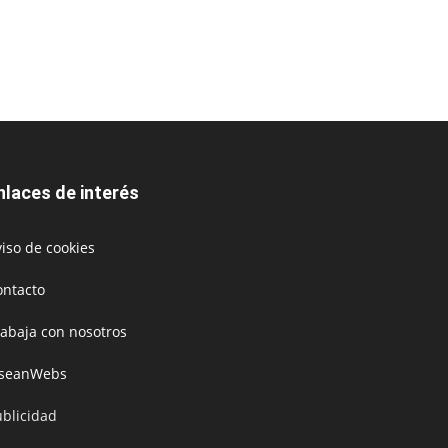
nlaces de interés
iso de cookies
ontacto
rabaja con nosotros
oseanWebs
ublicidad