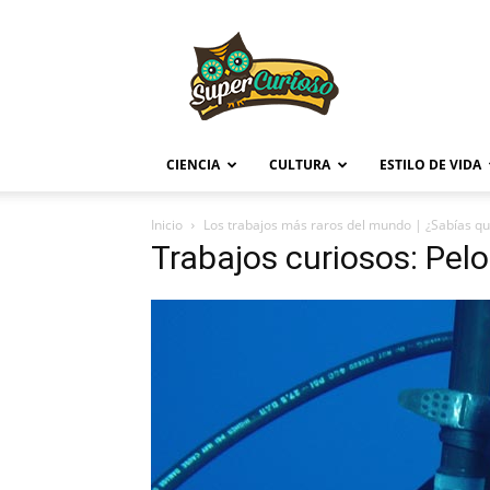
Supercurioso
CIENCIA
CULTURA
ESTILO DE VIDA
Inicio
Los trabajos más raros del mundo | ¿Sabías qu
Trabajos curiosos: Pel