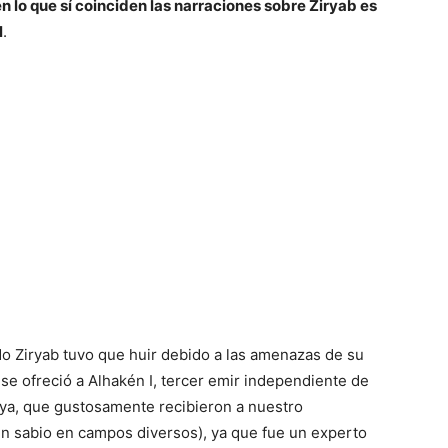
en lo que sí coinciden las narraciones sobre Ziryab es
l
.
do Ziryab tuvo que huir debido a las amenazas de su
e ofreció a Alhakén I, tercer emir independiente de
eya, que gustosamente recibieron a nuestro
un sabio en campos diversos), ya que fue un experto