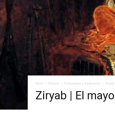
Inicio
Historia
Costumbres y tradiciones
Ziryab 
Ziryab | El mayo