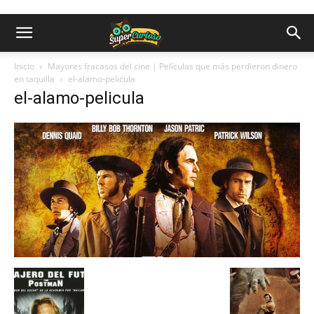
Inicio
Mayores fracasos del cine | Películas que más perdieron dinero
en taquilla
el-alamo-pelicula
el-alamo-pelicula