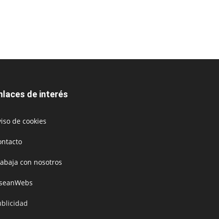
nlaces de interés
iso de cookies
ontacto
rabaja con nosotros
oseanWebs
ublicidad