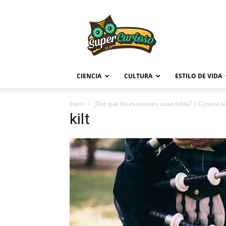
Supercurioso
CIENCIA
CULTURA
ESTILO DE VIDA
Inicio
¿Por qué los escoceses usan falda? | Conoce la
kilt