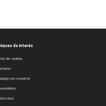
nlaces de interés
iso de cookies
ontacto
rabaja con nosotros
oseanWebs
ublicidad