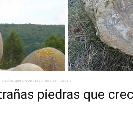
s piedras que crecen, respiran y se mueven
trañas piedras que crec