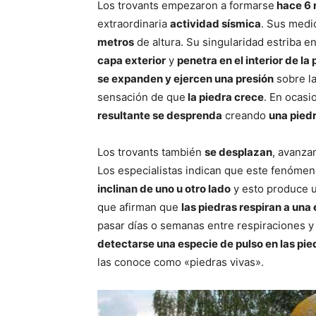
Los trovants empezaron a formarse
hace 6 
extraordinaria
actividad sísmica
. Sus medi
metros
de altura. Su singularidad estriba e
capa exterior
y
penetra en el interior de la
se expanden y ejercen una presión
sobre la
sensación de que
la piedra crece
. En ocasi
resultante se desprenda
creando
una pied
Los trovants también
se desplazan
, avanza
Los especialistas indican que este fenóme
inclinan de uno u otro lado
y esto produce u
que afirman que
las piedras respiran a una
pasar días o semanas entre respiraciones 
detectarse una especie de pulso en las pie
las conoce como «piedras vivas».