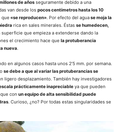
millones de años
seguramente debido a una
das van desde los
pocos centímetros hasta los 10
n que
«se reproducen»
. Por efecto del agua
se moja la
 piedra
rica en sales minerales. Éstas
se humedecen,
 superficie que empieza a extenderse dando la
ones el crecimiento hace que
la protuberancia
ra nueva
.
ndo en algunos casos hasta unos 2’5 mm. por semana.
no
se debe a que al variar las protuberancias se
n ligero desplazamiento. También hay investigadores
 escala prácticamente inapreciable
ya que pueden
y que con
un equipo de alta sensibilidad puede
dras
. Curioso, ¿no? Por todas estas singularidades se