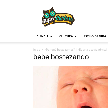
Supercurioso
CIENCIA
CULTURA
ESTILO DE VIDA
Inicio
¿Por qué bostezamos? | ¿Es una actividad vital
bebe bostezando