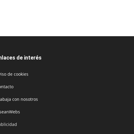
nlaces de interés
iso de cookies
ontacto
rabaja con nosotros
oseanWebs
ublicidad