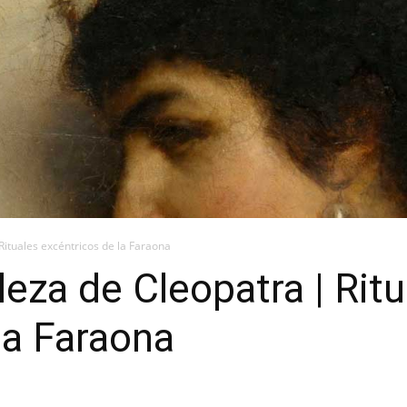
Rituales excéntricos de la Faraona
leza de Cleopatra | Ritu
la Faraona