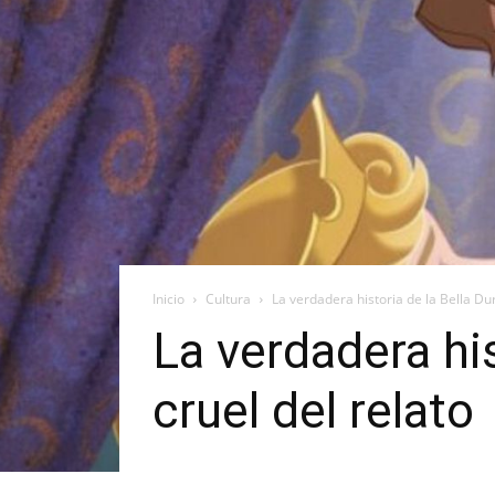
Inicio
Cultura
La verdadera historia de la Bella Dur
La verdadera his
cruel del relato