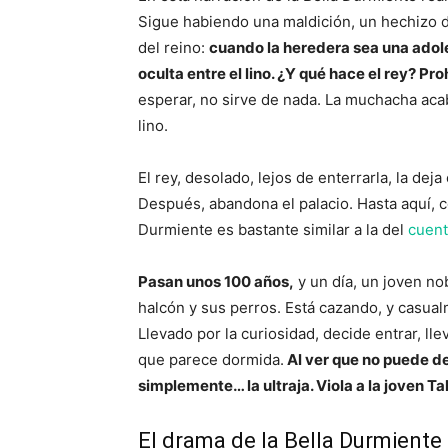
Sigue habiendo una maldición, un hechizo d
del reino:
cuando la heredera sea una adol
oculta entre el lino. ¿Y qué hace el rey? Proh
esperar, no sirve de nada. La muchacha aca
lino.
El rey, desolado, lejos de enterrarla, la dej
Después, abandona el palacio. Hasta aquí, c
Durmiente es bastante similar a la del
cuent
Pasan unos 100 años,
y un día, un joven n
halcón y sus perros. Está cazando, y casua
Llevado por la curiosidad, decide entrar, 
que parece dormida.
Al ver que no puede d
simplemente… la ultraja. Viola a la joven Tal
El drama de la Bella Durmiente 