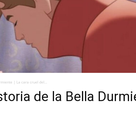
miente | La cara cruel del...
toria de la Bella Durmi