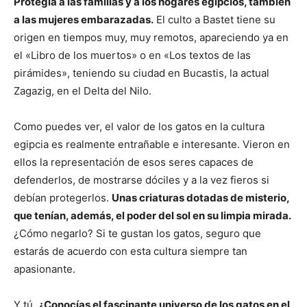
Protegía a las familias y a los hogares egipcios, también
a las mujeres embarazadas.
El culto a Bastet tiene su
origen en tiempos muy, muy remotos, apareciendo ya en
el «Libro de los muertos» o en «Los textos de las
pirámides», teniendo su ciudad en Bucastis, la actual
Zagazig, en el Delta del Nilo.
Como puedes ver, el valor de los gatos en la cultura
egipcia es realmente entrañable e interesante. Vieron en
ellos la representación de esos seres capaces de
defenderlos, de mostrarse dóciles y a la vez fieros si
debían protegerlos.
Unas criaturas dotadas de misterio,
que tenían, además, el poder del sol en su limpia mirada.
¿Cómo negarlo? Si te gustan los gatos, seguro que
estarás de acuerdo con esta cultura siempre tan
apasionante.
Y tú,
¿Conocías el fascinante universo de los gatos en el