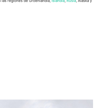
n las regiones de Groenlandia,
Islandia
,
Rusia
, Alaska y