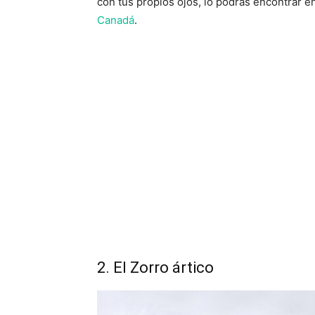
con tus propios ojos, lo podrás encontrar e
Canadá
.
2. El Zorro ártico