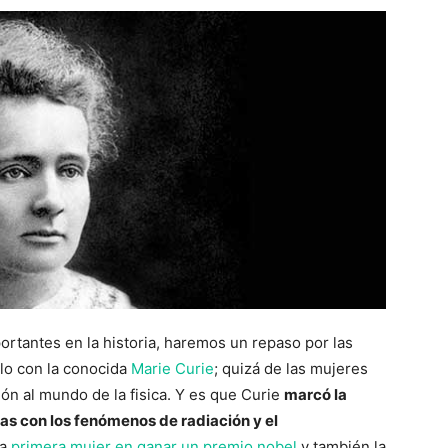
rtantes en la historia, haremos un repaso por las
lo con la conocida
Marie Curie
; quizá de las mujeres
ión al mundo de la fisica. Y es que Curie
marcó la
das con los fenómenos de radiación y el
la
primera mujer en ganar un premio nobel
y también la