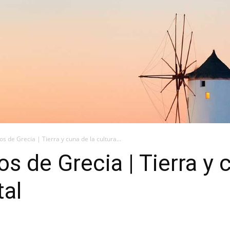
s de Grecia | Tierra y cuna de la cultura...
s de Grecia | Tierra y 
tal